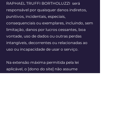
RAPHAEL TRUFFI BORTHOLUZZI será
responsável por quaisquer danos indiretos,
punitivos, incidentais, especiais,
consequenciais ou exemplares, incluindo, sem
limitação, danos por lucros cessantes, boa
vontade, uso de dados ou outras perdas
intangíveis, decorrentes ou relacionadas ao
uso ou incapacidade de usar o serviço.
Na extensão máxima permitida pela lei
aplicável, o [dono do site] não assume
nenhuma responsabilidade por quaisquer
erros (i), erros ou imprecisões de conteúdo; (ii)
ferimentos pessoais ou danos materiais, de
qualquer natureza, resultantes do seu acesso
ou uso do nosso serviço; e (iii) qualquer acesso
não autorizado ou uso de nossos servidores
seguros e / ou toda e qualquer informação
pessoal armazenada nele.
Direito de alterar e modificar os Termos