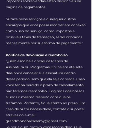
impostos sobre vendas estão disponíveis na
página de pagamentos.
“A taxa pelos serviços e quaisquer outros
encargos que você possa incorrer em conexão
com o uso do serviço, como impostos e
possíveis taxas de transação, serão cobrados
mensalmente por sua forma de pagamento."
Política de devolução e reembolso
Quem escolhe a opção de Planos de
Assinatura ou Programas Online em até sete
dias pode cancelar sua assinatura dentro
desse período, sem que ela seja cobrada. Caso
você tenha perdido o prazo de cancelamento,
não faremos reembolso. Exigimos dos nossos
alunos o mesmo respeito com que os
tratamos. Portanto, fique atento ao prazo. Em
caso de outra necessidade, contate o suporte
através do e-mail
grandmondoacademy@gmail.com
Se por algum motivo você reconsiderou sua